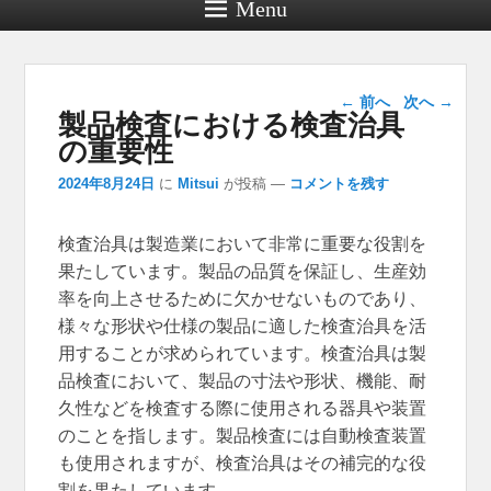
Menu
投稿ナビゲー
←
前へ
次へ
→
製品検査における検査治具
ション
の重要性
2024年8月24日
に
Mitsui
が投稿
—
コメントを残す
検査治具は製造業において非常に重要な役割を
果たしています。
製品の品質を保証し、生産効
率を向上させるために欠かせないものであり、
様々な形状や仕様の製品に適した検査治具を活
用することが求められています。検査治具は製
品検査において、製品の寸法や形状、機能、耐
久性などを検査する際に使用される器具や装置
のことを指します。製品検査には自動検査装置
も使用されますが、検査治具はその補完的な役
割を果たしています。